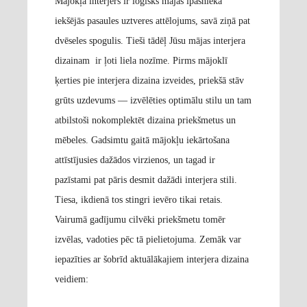
Mājokļa interjers ir loģisks mājas īpašnieka
iekšējās pasaules uztveres attēlojums, savā ziņā pat
dvēseles spogulis. Tieši tādēļ Jūsu mājas interjera
dizainam ir ļoti liela nozīme. Pirms mājoklī
ķerties pie interjera dizaina izveides, priekšā stāv
grūts uzdevums — izvēlēties optimālu stilu un tam
atbilstoši nokomplektēt dizaina priekšmetus un
mēbeles. Gadsimtu gaitā mājokļu iekārtošana
attīstījusies dažādos virzienos, un tagad ir
pazīstami pat pāris desmit dažādi interjera stili.
Tiesa, ikdienā tos stingri ievēro tikai retais.
Vairumā gadījumu cilvēki priekšmetu tomēr
izvēlas, vadoties pēc tā pielietojuma. Zemāk var
iepazīties ar šobrīd aktuālākajiem interjera dizaina
veidiem: