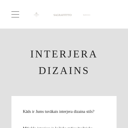
INTERJERA
DIZAINS
Kāds ir Jums tuvākais interjera dizaina stils?