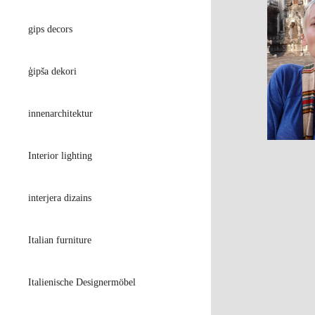
gips decors
ģipša dekori
innenarchitektur
Interior lighting
interjera dizains
Italian furniture
Italienische Designermöbel