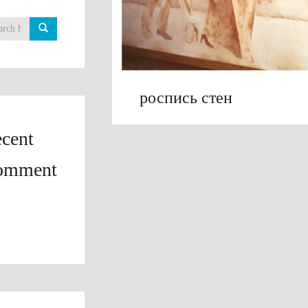
роспись стен
cent
omment