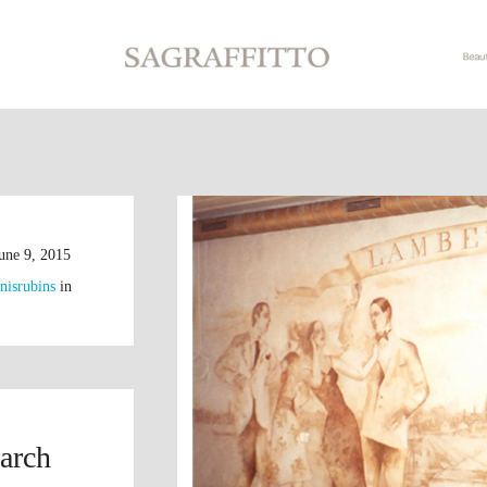
une 9, 2015
anisrubins
in
arch