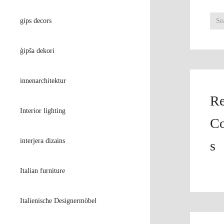
gips decors
ģipša dekori
innenarchitektur
Re
Interior lighting
C
interjera dizains
s
Italian furniture
Italienische Designermöbel