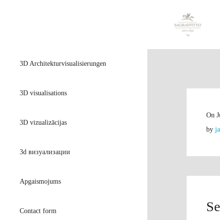
3D Architekturvisualisierungen
3D visualisations
On
J
3D vizualizācijas
by
j
3d визуализации
Apgaismojums
Se
Contact form